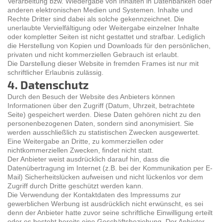
Verarbeitung bzw. Wiedergabe von Inhalten in Datenbanken oder
anderen elektronischen Medien und Systemen. Inhalte und
Rechte Dritter sind dabei als solche gekennzeichnet. Die
unerlaubte Vervielfältigung oder Weitergabe einzelner Inhalte
oder kompletter Seiten ist nicht gestattet und strafbar. Lediglich
die Herstellung von Kopien und Downloads für den persönlichen,
privaten und nicht kommerziellen Gebrauch ist erlaubt.
Die Darstellung dieser Website in fremden Frames ist nur mit
schriftlicher Erlaubnis zulässig.
4. Datenschutz
Durch den Besuch der Website des Anbieters können
Informationen über den Zugriff (Datum, Uhrzeit, betrachtete
Seite) gespeichert werden. Diese Daten gehören nicht zu den
personenbezogenen Daten, sondern sind anonymisiert. Sie
werden ausschließlich zu statistischen Zwecken ausgewertet.
Eine Weitergabe an Dritte, zu kommerziellen oder
nichtkommerziellen Zwecken, findet nicht statt.
Der Anbieter weist ausdrücklich darauf hin, dass die
Datenübertragung im Internet (z.B. bei der Kommunikation per E-
Mail) Sicherheitslücken aufweisen und nicht lückenlos vor dem
Zugriff durch Dritte geschützt werden kann.
Die Verwendung der Kontaktdaten des Impressums zur
gewerblichen Werbung ist ausdrücklich nicht erwünscht, es sei
denn der Anbieter hatte zuvor seine schriftliche Einwilligung erteilt
oder es besteht bereits eine Geschäftsbeziehung. Der Anbieter